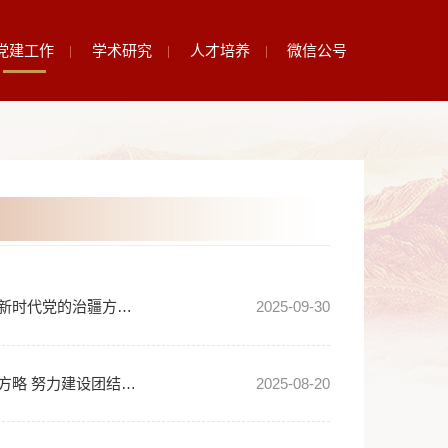
况
要闻动态
党建工作
学术研究
人才
习近平在听取新疆维吾尔自治区党委和政府工作汇报时强调：完整准确全面贯彻新时代党的治疆方略 努力建设团结和谐、繁荣富裕、文明进步、安居乐业、生态良好的社会主义现代化新疆