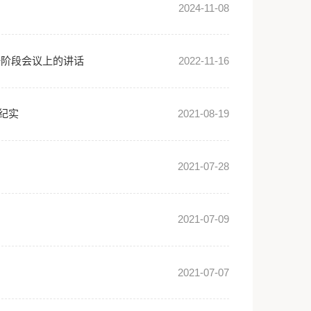
习近平在听取西藏自治区党委和政府工作汇报时强调：全面贯彻新时代党的治藏方略 努力建设团结富裕文明和谐美丽的社会主义现代化新西藏
导人第十七次峰会第一阶段会议上的讲话
的党中央关心西藏发展纪实