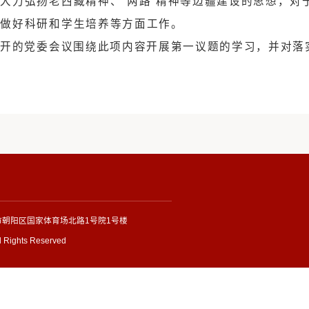
套科学的理论体系。所里西藏研究还有些碎片化，
绕总书记讲话精神汇报了学习体会。一是总书记
究具有重要的启示作用。二是总书记指出西藏发展
书记强调要大力弘扬老西藏精神、
“两路”精神等
话为指导，做好科研和学生培养等方面工作。
议，会后召开的党委会议围绕此项内容开展第一